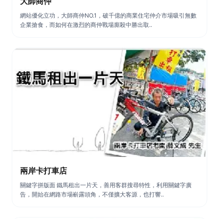
大師商仲
網站優化立功，大師商仲NO.1，破千億的商業住宅仲介市場吸引無數
企業搶食，而如何在激烈的商仲戰場廝殺中勝出取..
兩岸卡打車店
關鍵字拼版面 鐵馬租出一片天，善用客群搜尋特性，利用關鍵字廣
告，開始在網路市場嶄露頭角，不僅擴大客源，也打響..