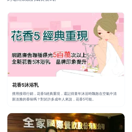
花香5沐浴乳
擅用搜尋行銷，花香5經典重現，還記得童年沐浴時飄散在空氣中清
新淡雅的香味嗎？對於許多成年人來說，花香5可能..