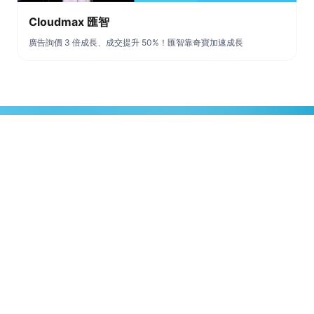
Cloudmax 匯智
廣告詢價 3 倍成長、成交提升 50%！匯智靠奇寶加速成長
下一個成功故事，
會是您嗎？
免費諮詢您所屬產業的 SEO 與關鍵字行銷方案。
立即免費諮詢 →
02-2369-8858