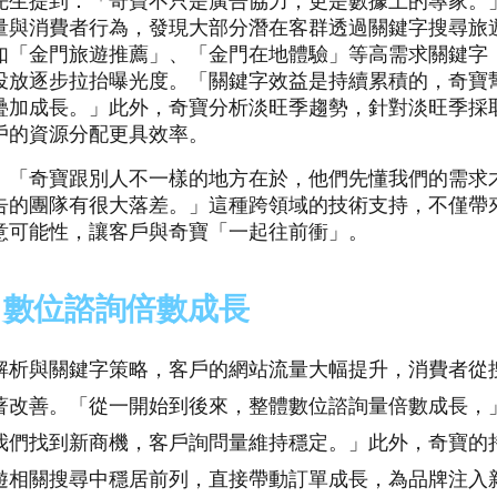
先生提到：「奇寶不只是廣告協力，更是數據上的專家。
量與消費者行為，發現大部分潛在客群透過關鍵字搜尋旅
如「金門旅遊推薦」、「金門在地體驗」等高需求關鍵字
投放逐步拉抬曝光度。「關鍵字效益是持續累積的，奇寶
疊加成長。」此外，奇寶分析淡旺季趨勢，針對淡旺季採
戶的資源分配更具效率。
：「奇寶跟別人不一樣的地方在於，他們先懂我們的需求
告的團隊有很大落差。」這種跨領域的技術支持，不僅帶
意可能性，讓客戶與奇寶「一起往前衝」。
：數位諮詢倍數成長
解析與關鍵字策略，客戶的網站流量大幅提升，消費者從
著改善。「從一開始到後來，整體數位諮詢量倍數成長，
我們找到新商機，客戶詢問量維持穩定。」此外，奇寶的
遊相關搜尋中穩居前列，直接帶動訂單成長，為品牌注入