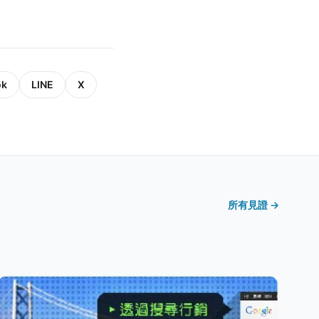
ok
LINE
X
所有見證 →