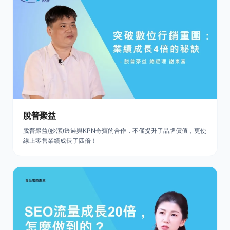
脫普聚益
脫普聚益(妙潔)透過與KPN奇寶的合作，不僅提升了品牌價值，更使
線上零售業績成長了四倍！