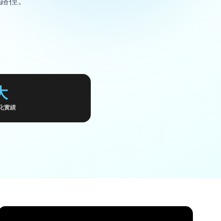
長路徑。
大
化實績