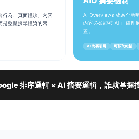
AIO 摘要機制
AI Overviews 成
者行為、頁面體驗、內容
內容必須能被 AI 正確
而是整體搜尋體質的競
置。
AI 摘要引用
可擷取結構
ogle 排序邏輯 × AI 摘要邏輯，誰就