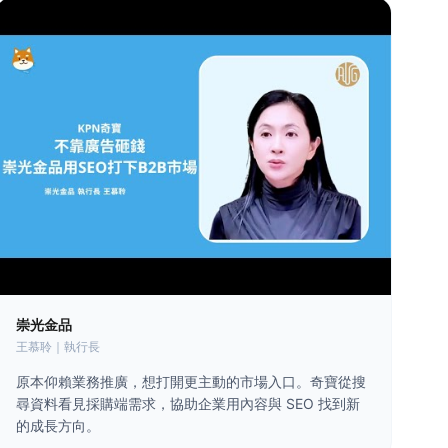
崇光金品
王慕聆｜執行長
原本仰賴業務推廣，想打開更主動的市場入口。奇寶從搜
尋資料看見採購端需求，協助企業用內容與 SEO 找到新
的成長方向。