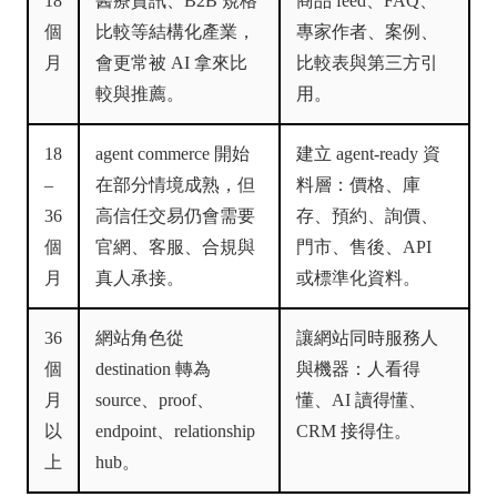
18
醫療資訊、B2B 規格
商品 feed、FAQ、
個
比較等結構化產業，
專家作者、案例、
月
會更常被 AI 拿來比
比較表與第三方引
較與推薦。
用。
18
agent commerce 開始
建立 agent-ready 資
–
在部分情境成熟，但
料層：價格、庫
36
高信任交易仍會需要
存、預約、詢價、
個
官網、客服、合規與
門市、售後、API
月
真人承接。
或標準化資料。
36
網站角色從
讓網站同時服務人
個
destination 轉為
與機器：人看得
月
source、proof、
懂、AI 讀得懂、
以
endpoint、relationship
CRM 接得住。
上
hub。