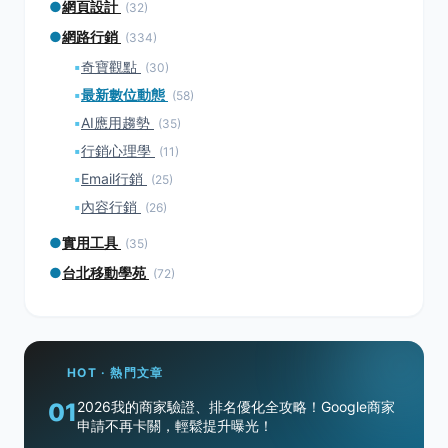
●
網頁設計
(32)
●
網路行銷
(334)
▪
奇寶觀點
(30)
▪
最新數位動態
(58)
▪
AI應用趨勢
(35)
▪
行銷心理學
(11)
▪
Email行銷
(25)
▪
內容行銷
(26)
●
實用工具
(35)
●
台北移動學苑
(72)
HOT · 熱門文章
01
2026我的商家驗證、排名優化全攻略！Google商家
申請不再卡關，輕鬆提升曝光！