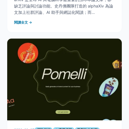
缺乏評論與討論功能。史丹佛團隊打造的 alphaXiv 為論
文加上社群評論、AI 助手與網誌化閱讀；而
AutoResearch（autoarxiv）更能自動抓取 GitHub 程式
閱讀全文 →
碼、由 AI 智能體 debug 並在雲端複現論文成果。本篇
一次拆解這兩款神級工具的功能、收費邏輯與可信度。