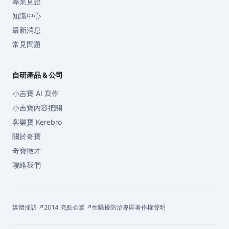
專業見證
知識中心
最新消息
常見問題
自研產品 & 公司
小吉寶 AI 寫作
小吉寶內容把關
客樂寶 Kerebro
關於奇寶
奇寶徵才
聯絡我們
媒體採訪 ↗
2014 亮點企業 ↗
性騷擾防治專區
著作權聲明