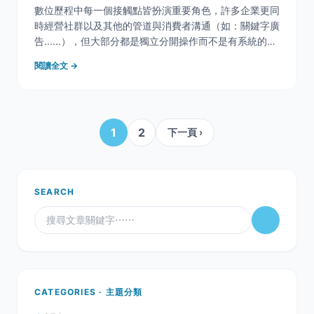
數位歷程中每一個接觸點皆扮演重要角色，許多企業更同
時經營社群以及其他的管道與消費者溝通（如：關鍵字廣
告......），但大部分都是獨立分開操作而不是有系統的整
合在一起規劃。 己有許多研究&rdquo;消費者參與
閱讀全文 →
&rdquo;與社群媒體互動的作用，然而很少有研究社交媒
體上的品牌參與度與其他線上廣告之間
1
2
下一頁 ›
SEARCH
CATEGORIES · 主題分類