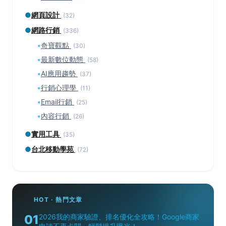
●
網頁設計
(32)
●
網路行銷
(336)
▪
奇寶觀點
(30)
▪
最新數位動態
(58)
▪
AI應用趨勢
(37)
▪
行銷心理學
(11)
▪
Email行銷
(25)
▪
內容行銷
(26)
●
實用工具
(35)
●
台北移動學苑
(72)
HOT · 熱門文章
01
2026我的商家驗證、排名優化全攻略！Google商家