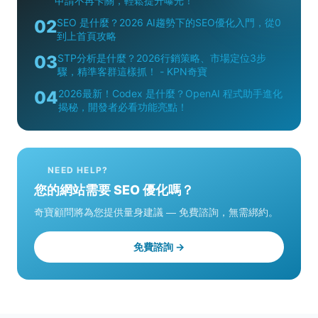
申請不再卡關，輕鬆提升曝光！
02
SEO 是什麼？2026 AI趨勢下的SEO優化入門，從0
到上首頁攻略
03
STP分析是什麼？2026行銷策略、市場定位3步
驟，精準客群這樣抓！ - KPN奇寶
04
2026最新！Codex 是什麼？OpenAI 程式助手進化
揭秘，開發者必看功能亮點！
NEED HELP?
您的網站需要 SEO 優化嗎？
奇寶顧問將為您提供量身建議 — 免費諮詢，無需綁約。
免費諮詢 →