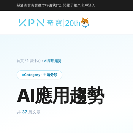
關於奇寶
奇寶徵才
聯絡我們
訂閱電子報
客戶登入
首頁
/
知識中心
/
AI應用趨勢
Category · 主題分類
AI應用趨勢
共
37
篇文章