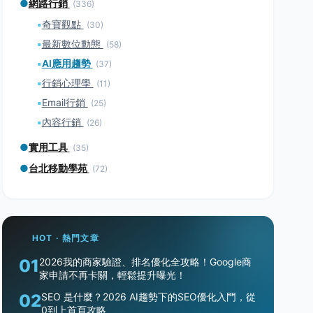
●
網路行銷
(336)
▪
奇寶觀點
(30)
▪
最新數位動態
(58)
▪
AI應用趨勢
(37)
▪
行銷心理學
(11)
▪
Email行銷
(25)
▪
內容行銷
(26)
●
實用工具
(35)
●
台北移動學苑
(72)
HOT · 熱門文章
01
2026我的商家驗證、排名優化全攻略！Google商
家申請不再卡關，輕鬆提升曝光！
02
SEO 是什麼？2026 AI趨勢下的SEO優化入門，從
0到上首頁攻略