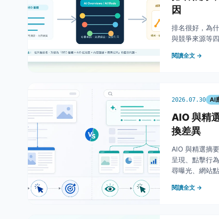
因
排名很好，為什
與競爭來源等四
閱讀全文 →
A
2026.07.30
AIO 與
換差異
AIO 與精選
呈現、點擊行
尋曝光、網站
閱讀全文 →