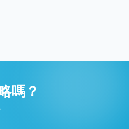
略嗎？
。