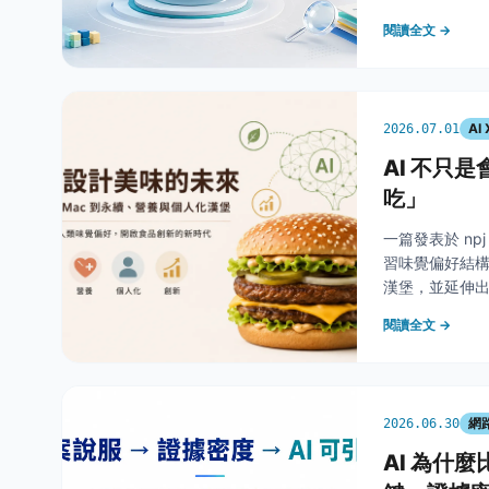
閱讀全文 →
AI 
2026.07.01
AI 不只
吃」
一篇發表於 npj 
習味覺偏好結構，
漢堡，並延伸出永
是同一種多目
閱讀全文 →
網
2026.06.30
AI 為什