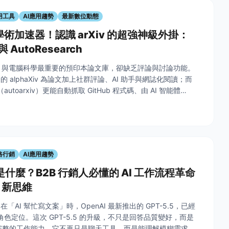
用工具
AI應用趨勢
最新數位動態
學術加速器！認識 arXiv 的超強神級外掛：
 與 AutoResearch
球 AI 與電腦科學最重要的預印本論文庫，卻缺乏評論與討論功能。
 alphaXiv 為論文加上社群評論、AI 助手與網誌化閱讀；而
ch（autoarxiv）更能自動抓取 GitHub 程式碼、由 AI 智能體
在雲端複現論文成果。本篇一次拆解這兩款神級工具的功能、收費邏
路行銷
AI應用趨勢
5 是什麼？B2B 行銷人必懂的 AI 工作流程革命
t 新思維
「AI 幫忙寫文案」時，OpenAI 最新推出的 GPT-5.5，已經
的角色定位。這次 GPT-5.5 的升級，不只是回答品質變好，而是
更完整的工作能力。它不再只是聊天工具，而是能理解模糊需求、