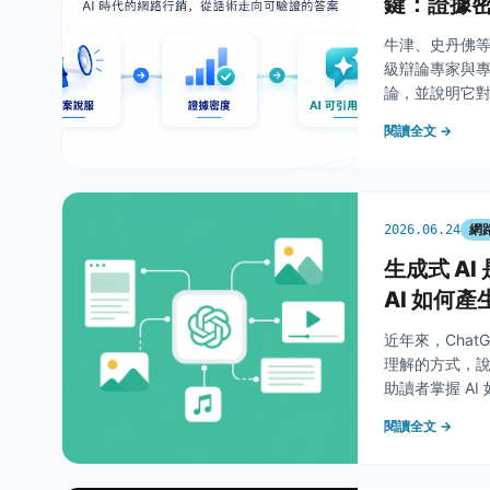
鍵：證據
牛津、史丹佛等
級辯論專家與
論，並說明它對 
服，升級為讓 
閱讀全文 →
網
2026.06.24
生成式 AI
AI 如何產
近年來，ChatG
理解的方式，說明
助讀者掌握 AI
閱讀全文 →