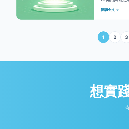
自行規劃流程
閱讀全文 →
1
2
3
想實