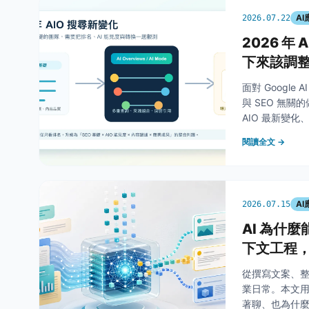
A
2026.07.22
2026 年
下來該調
面對 Google 
與 SEO 無
AIO 最新變化、
先調整方向。
閱讀全文 →
A
2026.07.15
AI 為什
下文工程，
從撰寫文案、整
業日常。本文用
著聊、也為什