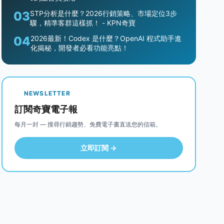
03
STP分析是什麼？2026行銷策略、市場定位3步
驟，精準客群這樣抓！ - KPN奇寶
04
2026最新！Codex 是什麼？OpenAI 程式助手進
化揭秘，開發者必看功能亮點！
NEWSLETTER
訂閱奇寶電子報
每月一封 — 搜尋行銷趨勢、免費電子書直送您的信箱。
立即訂閱 →