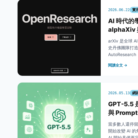
實
2026.06.22
AI 時代的
alphaXiv
arXiv 是全
史丹佛團隊打造的
AutoResear
debug 並
閱讀全文 →
輯與可信度。
網
2026.05.13
GPT-5.
與 Promp
當多數人還停留在
開始改變 AI 
AI 開始具備