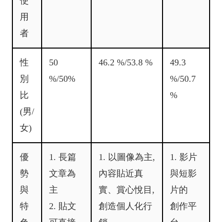
使
用
者
性
50
46.2 %/53.8 %
49.3
別
%/50%
%/50.7
比
%
(男/
女)
優
1. 長篇
1. 以圖像為主,
1. 影片
勢
文章為
內容貼近真
與短影
與
主
實、賞心悅目,
片的
特
2. 貼文
創造個人化行
創作平