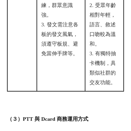
練，群眾意識
2. 受眾年齡
強。
相對年輕，
3. 發文需注意各
語言、敘述
板的發文風氣，
口吻較為溫
須遵守板規、避
和。
免當伸手牌等。
3. 有獨特抽
卡機制，具
類似社群的
交友功能。
（３）PTT 與 Dcard 商務運用方式