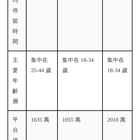
均
停
留
時
間
主
集中在
集中在 18-34
集中在
要
25-44 歲
歲
18-34 歲
年
齡
層
平
1635 萬
1055 萬
2010 萬
台