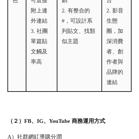
色
可直接
銷
台
附上連
2. 有整合的
2. 影音
外連結
#，可設計系
生態
3. 社團
列貼文、找類
圈，加
單篇貼
似主題
深消費
文觸及
者、創
率高
作者與
品牌的
連結
（２）FB、IG、YouTube 商務運用方式
A）社群網紅導購分潤