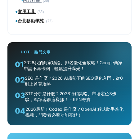
▪
內容行銷
(26)
●
實用工具
(35)
●
台北移動學苑
(72)
HOT · 熱門文章
01
2026我的商家驗證、排名優化全攻略！Google商家
申請不再卡關，輕鬆提升曝光！
02
SEO 是什麼？2026 AI趨勢下的SEO優化入門，從0
到上首頁攻略
03
STP分析是什麼？2026行銷策略、市場定位3步
驟，精準客群這樣抓！ - KPN奇寶
04
2026最新！Codex 是什麼？OpenAI 程式助手進化
揭秘，開發者必看功能亮點！