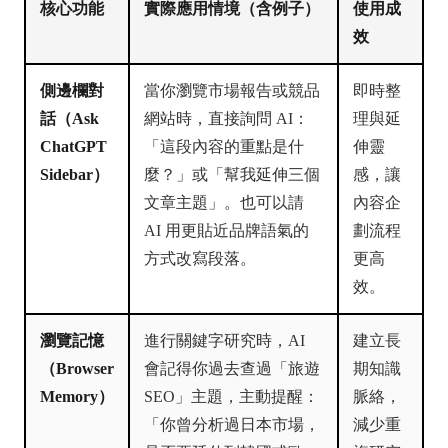
核心功能
實際應用情境（含例子）
使用成
效
側邊欄對
當你瀏覽市場報告或競品
即時整
話（Ask
網站時，直接詢問 AI：
理與延
ChatGPT
「這段內容的重點是什
伸靈
Sidebar）
麼？」或「幫我延伸三個
感，讓
文章主題」。也可以請
內容企
AI 用更貼近品牌語氣的
劃流程
方式改寫段落。
更高
效。
瀏覽記憶
進行關鍵字研究時，AI
建立長
（Browser
會記得你過去查過「旅遊
期知識
Memory）
SEO」主題，主動提醒：
脈絡，
「你曾分析過日本市場，
減少重