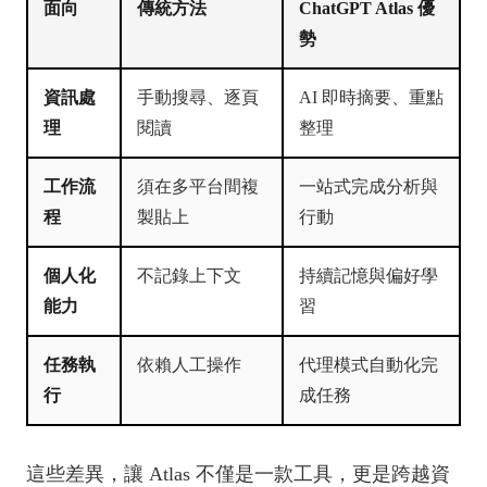
面向
傳統方法
ChatGPT Atlas 優
勢
資訊處
手動搜尋、逐頁
AI 即時摘要、重點
理
閱讀
整理
工作流
須在多平台間複
一站式完成分析與
程
製貼上
行動
個人化
不記錄上下文
持續記憶與偏好學
能力
習
任務執
依賴人工操作
代理模式自動化完
行
成任務
這些差異，讓 Atlas 不僅是一款工具，更是跨越資