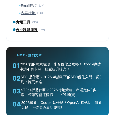
▪
Email行銷
(25)
▪
內容行銷
(26)
●
實用工具
(35)
●
台北移動學苑
(72)
HOT · 熱門文章
01
2026我的商家驗證、排名優化全攻略！Google商家
申請不再卡關，輕鬆提升曝光！
02
SEO 是什麼？2026 AI趨勢下的SEO優化入門，從0
到上首頁攻略
03
STP分析是什麼？2026行銷策略、市場定位3步
驟，精準客群這樣抓！ - KPN奇寶
04
2026最新！Codex 是什麼？OpenAI 程式助手進化
揭秘，開發者必看功能亮點！