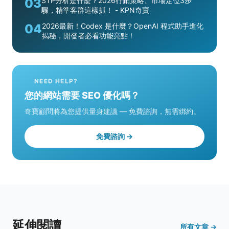
03
STP分析是什麼？2026行銷策略、市場定位3步
驟，精準客群這樣抓！ - KPN奇寶
04
2026最新！Codex 是什麼？OpenAI 程式助手進化
揭秘，開發者必看功能亮點！
NEED HELP?
您的網站需要 SEO 優化嗎？
奇寶顧問將為您提供量身建議 — 免費諮詢，無需綁約。
免費諮詢 →
延伸閱讀
所有文章 →