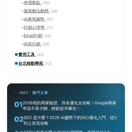
▪
奇寶觀點
(30)
▪
最新數位動態
(58)
▪
AI應用趨勢
(37)
▪
行銷心理學
(11)
▪
Email行銷
(25)
▪
內容行銷
(26)
●
實用工具
(35)
●
台北移動學苑
(72)
HOT · 熱門文章
01
2026我的商家驗證、排名優化全攻略！Google商家
申請不再卡關，輕鬆提升曝光！
02
SEO 是什麼？2026 AI趨勢下的SEO優化入門，從0
到上首頁攻略