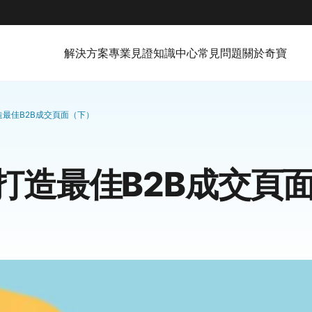
解決方案
專業見證
知識中心
常見問題
關於奇寶
最佳B2B成交頁面（下）
打造最佳B2B成交頁