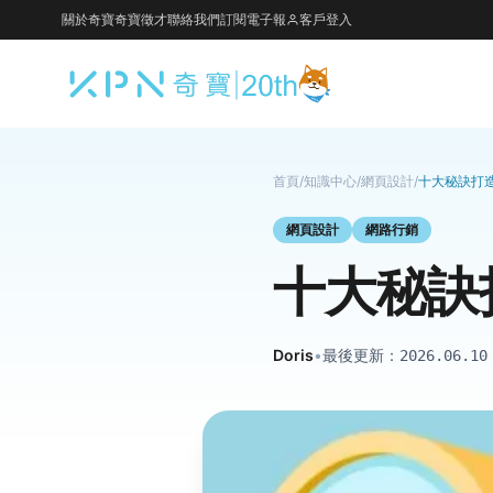
關於奇寶
奇寶徵才
聯絡我們
訂閱電子報
客戶登入
首頁
/
知識中心
/
網頁設計
/
十大秘訣打造
網頁設計
網路行銷
十大秘訣
Doris
•
最後更新：
2026.06.10