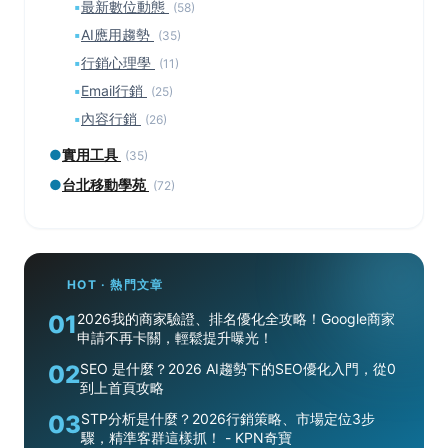
▪
最新數位動態
(58)
▪
AI應用趨勢
(35)
▪
行銷心理學
(11)
▪
Email行銷
(25)
▪
內容行銷
(26)
●
實用工具
(35)
●
台北移動學苑
(72)
HOT · 熱門文章
01
2026我的商家驗證、排名優化全攻略！Google商家
申請不再卡關，輕鬆提升曝光！
02
SEO 是什麼？2026 AI趨勢下的SEO優化入門，從0
到上首頁攻略
03
STP分析是什麼？2026行銷策略、市場定位3步
驟，精準客群這樣抓！ - KPN奇寶