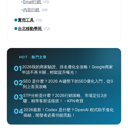
▪
Email行銷
(25)
▪
內容行銷
(26)
●
實用工具
(35)
●
台北移動學苑
(72)
HOT · 熱門文章
01
2026我的商家驗證、排名優化全攻略！Google商家
申請不再卡關，輕鬆提升曝光！
02
SEO 是什麼？2026 AI趨勢下的SEO優化入門，從0
到上首頁攻略
03
STP分析是什麼？2026行銷策略、市場定位3步
驟，精準客群這樣抓！ - KPN奇寶
04
2026最新！Codex 是什麼？OpenAI 程式助手進化
揭秘，開發者必看功能亮點！