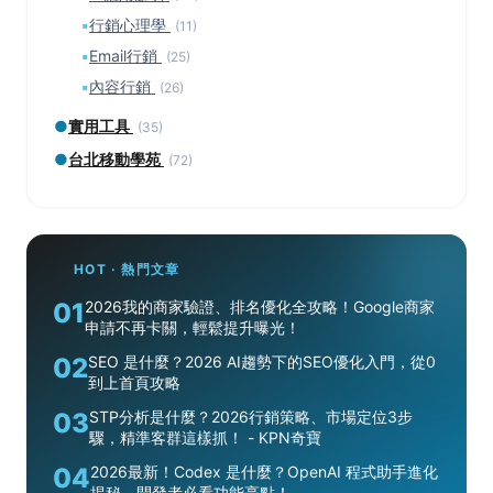
▪
行銷心理學
(11)
▪
Email行銷
(25)
▪
內容行銷
(26)
●
實用工具
(35)
●
台北移動學苑
(72)
HOT · 熱門文章
01
2026我的商家驗證、排名優化全攻略！Google商家
申請不再卡關，輕鬆提升曝光！
02
SEO 是什麼？2026 AI趨勢下的SEO優化入門，從0
到上首頁攻略
03
STP分析是什麼？2026行銷策略、市場定位3步
驟，精準客群這樣抓！ - KPN奇寶
04
2026最新！Codex 是什麼？OpenAI 程式助手進化
揭秘，開發者必看功能亮點！