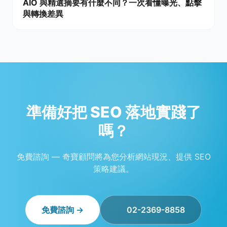
AIO 與精選摘要有什麼不同？一次看懂曝光、點擊
與轉換差異
準備好把 SEO 落地實踐了
嗎？
免費諮詢 — 奇寶顧問將為您分析網站現況、提供 SEO
策略建議。
免費諮詢 →
02-2369-8858