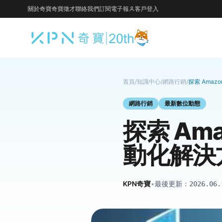
關於奇寶
奇寶徵才
聯絡我們
訂閱電子報
客戶登入
首頁
/
知識中心
/
網路行銷
/
探索 Amaz
網路行銷
最新數位動態
探索 Ama
動化解決
KPN奇寶
•
最後更新：
2026.06.