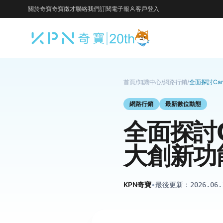
關於奇寶
奇寶徵才
聯絡我們
訂閱電子報
客戶登入
首頁
/
知識中心
/
網路行銷
/
全面探討Ca
網路行銷
最新數位動態
全面探討C
大創新功
KPN奇寶
•
最後更新：
2026.06.