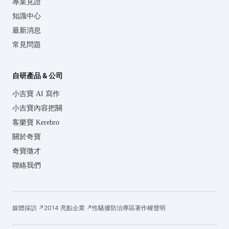
專業見證
知識中心
最新消息
常見問題
自研產品 & 公司
小吉寶 AI 寫作
小吉寶內容把關
客樂寶 Kerebro
關於奇寶
奇寶徵才
聯絡我們
媒體採訪 ↗
2014 亮點企業 ↗
性騷擾防治專區
著作權聲明