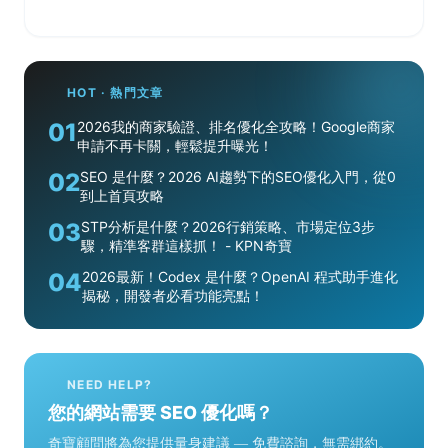
HOT · 熱門文章
01
2026我的商家驗證、排名優化全攻略！Google商家
申請不再卡關，輕鬆提升曝光！
02
SEO 是什麼？2026 AI趨勢下的SEO優化入門，從0
到上首頁攻略
03
STP分析是什麼？2026行銷策略、市場定位3步
驟，精準客群這樣抓！ - KPN奇寶
04
2026最新！Codex 是什麼？OpenAI 程式助手進化
揭秘，開發者必看功能亮點！
NEED HELP?
您的網站需要 SEO 優化嗎？
奇寶顧問將為您提供量身建議 — 免費諮詢，無需綁約。