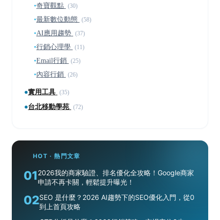
▪
奇寶觀點
(30)
▪
最新數位動態
(58)
▪
AI應用趨勢
(37)
▪
行銷心理學
(11)
▪
Email行銷
(25)
▪
內容行銷
(26)
●
實用工具
(35)
●
台北移動學苑
(72)
HOT · 熱門文章
01
2026我的商家驗證、排名優化全攻略！Google商家
申請不再卡關，輕鬆提升曝光！
02
SEO 是什麼？2026 AI趨勢下的SEO優化入門，從0
到上首頁攻略