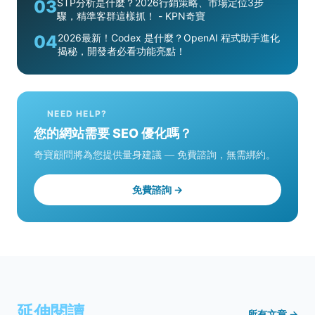
03
STP分析是什麼？2026行銷策略、市場定位3步
驟，精準客群這樣抓！ - KPN奇寶
04
2026最新！Codex 是什麼？OpenAI 程式助手進化
揭秘，開發者必看功能亮點！
NEED HELP?
您的網站需要 SEO 優化嗎？
奇寶顧問將為您提供量身建議 — 免費諮詢，無需綁約。
免費諮詢 →
延伸閱讀
所有文章 →