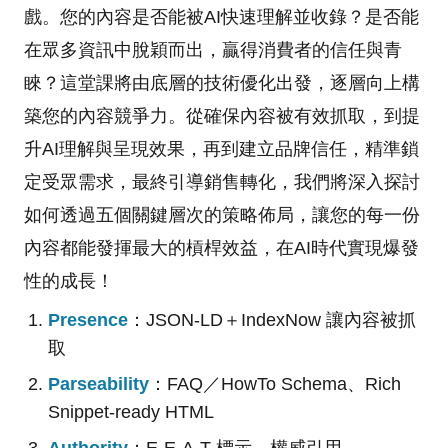
戲。您的內容是否能被AI快速理解並收錄？是否能
在眾多資訊中脫穎而出，贏得消費者的信任與青
睞？這堂課將由底層的技術優化出發，逐層向上構
築您的內容競爭力。從確保內容被有效抓取，到提
升AI理解與呈現效果，再到建立品牌信任，精準鎖
定受眾需求，最終引導銷售轉化，我們將深入探討
如何透過五個關鍵層次的策略佈局，讓您的每一份
內容都能發揮最大的槓桿效益，在AI時代實現爆發
性的成長！
Presence
：JSON‑LD＋IndexNow 讓內容被抓
取
Parseability
：FAQ／HowTo Schema、Rich
Snippet‑ready HTML
Authority
：E‑E‑A‑T 標示、權威引用