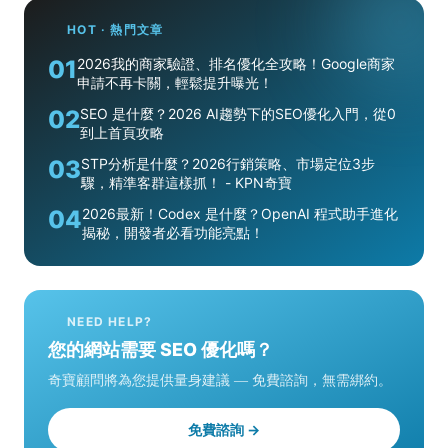
HOT · 熱門文章
01
2026我的商家驗證、排名優化全攻略！Google商家
申請不再卡關，輕鬆提升曝光！
02
SEO 是什麼？2026 AI趨勢下的SEO優化入門，從0
到上首頁攻略
03
STP分析是什麼？2026行銷策略、市場定位3步
驟，精準客群這樣抓！ - KPN奇寶
04
2026最新！Codex 是什麼？OpenAI 程式助手進化
揭秘，開發者必看功能亮點！
NEED HELP?
您的網站需要 SEO 優化嗎？
奇寶顧問將為您提供量身建議 — 免費諮詢，無需綁約。
免費諮詢 →