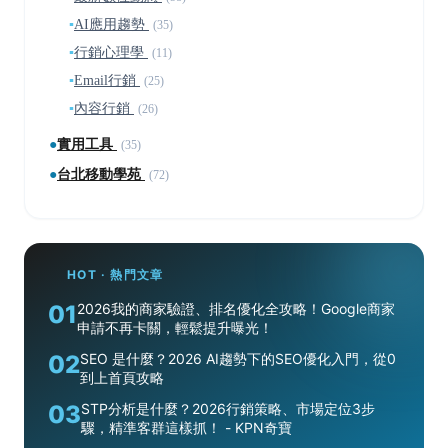
▪
AI應用趨勢
(35)
▪
行銷心理學
(11)
▪
Email行銷
(25)
▪
內容行銷
(26)
●
實用工具
(35)
●
台北移動學苑
(72)
HOT · 熱門文章
01
2026我的商家驗證、排名優化全攻略！Google商家
申請不再卡關，輕鬆提升曝光！
02
SEO 是什麼？2026 AI趨勢下的SEO優化入門，從0
到上首頁攻略
03
STP分析是什麼？2026行銷策略、市場定位3步
驟，精準客群這樣抓！ - KPN奇寶