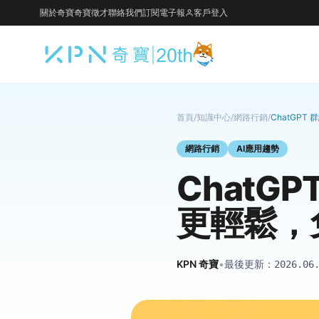
關於奇寶
奇寶徵才
聯絡我們
訂閱電子報
客戶登入
首頁
/
知識中心
/
網路行銷
/
ChatGP
網路行銷
AI應用趨勢
ChatG
更輕鬆，
KPN 奇寶
•
最後更新：
2026.06