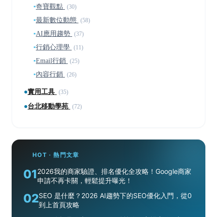
▪
奇寶觀點
(30)
▪
最新數位動態
(58)
▪
AI應用趨勢
(37)
▪
行銷心理學
(11)
▪
Email行銷
(25)
▪
內容行銷
(26)
●
實用工具
(35)
●
台北移動學苑
(72)
HOT · 熱門文章
01
2026我的商家驗證、排名優化全攻略！Google商家
申請不再卡關，輕鬆提升曝光！
02
SEO 是什麼？2026 AI趨勢下的SEO優化入門，從0
到上首頁攻略