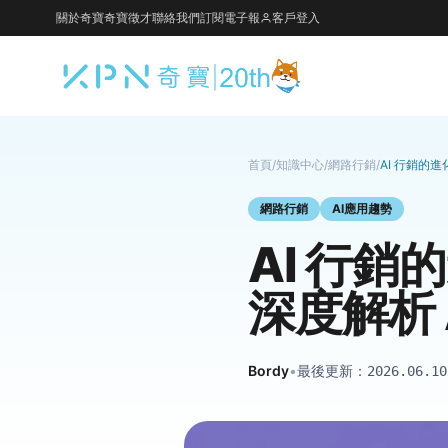
關於奇寶
奇寶徵才
聯絡我們
訂閱電子報
客戶登入
首頁
/
知識中心
/
網路行銷
/
AI 行銷的
網路行銷
AI應用趨勢
AI 行
深度解析 
Bordy
•
最後更新：
2026.06.10