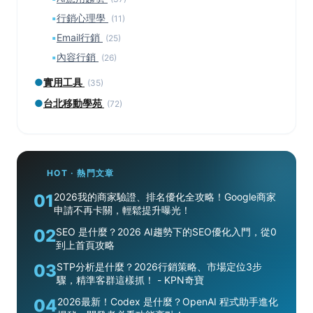
▪
行銷心理學
(11)
▪
Email行銷
(25)
▪
內容行銷
(26)
●
實用工具
(35)
●
台北移動學苑
(72)
HOT · 熱門文章
01
2026我的商家驗證、排名優化全攻略！Google商家
申請不再卡關，輕鬆提升曝光！
02
SEO 是什麼？2026 AI趨勢下的SEO優化入門，從0
到上首頁攻略
03
STP分析是什麼？2026行銷策略、市場定位3步
驟，精準客群這樣抓！ - KPN奇寶
04
2026最新！Codex 是什麼？OpenAI 程式助手進化