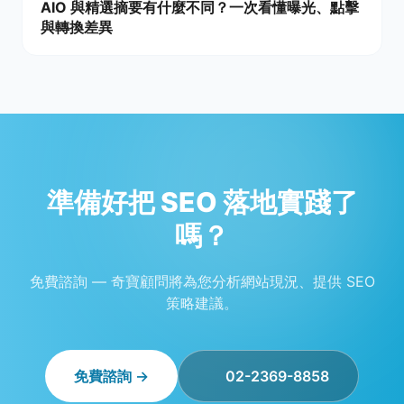
AIO 與精選摘要有什麼不同？一次看懂曝光、點擊
與轉換差異
準備好把 SEO 落地實踐了
嗎？
免費諮詢 — 奇寶顧問將為您分析網站現況、提供 SEO
策略建議。
免費諮詢 →
02-2369-8858