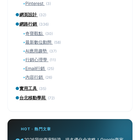
▪
Pinterest
(3)
●
網頁設計
(32)
●
網路行銷
(336)
▪
奇寶觀點
(30)
▪
最新數位動態
(58)
▪
AI應用趨勢
(37)
▪
行銷心理學
(11)
▪
Email行銷
(25)
▪
內容行銷
(26)
●
實用工具
(35)
●
台北移動學苑
(72)
HOT · 熱門文章
2026我的商家驗證、排名優化全攻略！Google商家