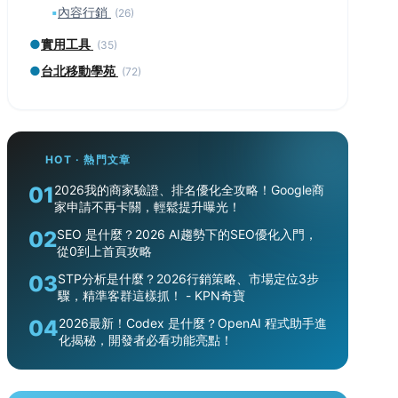
▪
內容行銷
(26)
●
實用工具
(35)
●
台北移動學苑
(72)
HOT · 熱門文章
01
2026我的商家驗證、排名優化全攻略！Google商
家申請不再卡關，輕鬆提升曝光！
02
SEO 是什麼？2026 AI趨勢下的SEO優化入門，
從0到上首頁攻略
03
STP分析是什麼？2026行銷策略、市場定位3步
驟，精準客群這樣抓！ - KPN奇寶
04
2026最新！Codex 是什麼？OpenAI 程式助手進
化揭秘，開發者必看功能亮點！