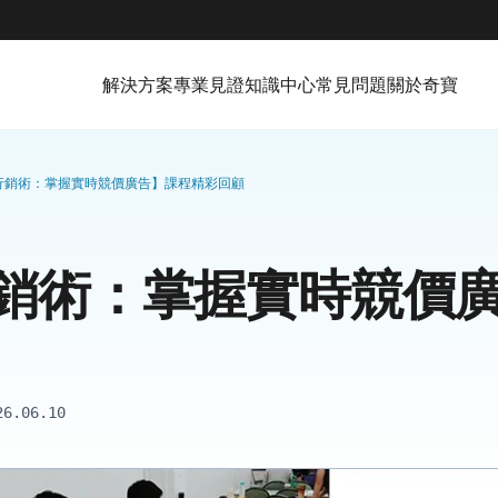
解決方案
專業見證
知識中心
常見問題
關於奇寶
行銷術：掌握實時競價廣告】課程精彩回顧
銷術：掌握實時競價
26.06.10