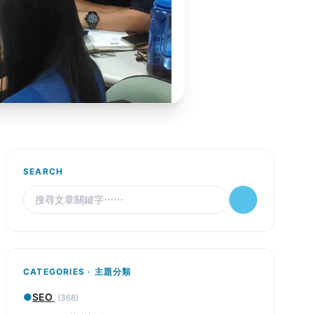
SEARCH
CATEGORIES · 主題分類
●
SEO
(368)