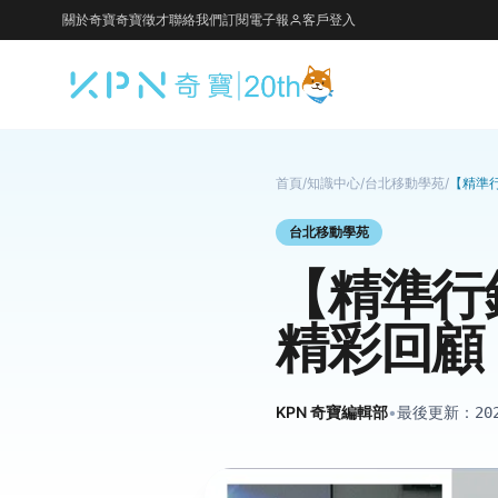
關於奇寶
奇寶徵才
聯絡我們
訂閱電子報
客戶登入
首頁
/
知識中心
/
台北移動學苑
/
【精準
台北移動學苑
【精準行
精彩回顧
KPN 奇寶編輯部
•
最後更新：
20