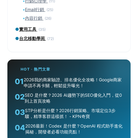
▪
行銷心理學
(11)
▪
Email行銷
(25)
▪
內容行銷
(26)
●
實用工具
(35)
●
台北移動學苑
(72)
HOT · 熱門文章
01
2026我的商家驗證、排名優化全攻略！Google商家
申請不再卡關，輕鬆提升曝光！
02
SEO 是什麼？2026 AI趨勢下的SEO優化入門，從0
到上首頁攻略
03
STP分析是什麼？2026行銷策略、市場定位3步
驟，精準客群這樣抓！ - KPN奇寶
04
2026最新！Codex 是什麼？OpenAI 程式助手進化
揭秘，開發者必看功能亮點！