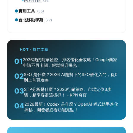
▪
內容行銷
(26)
●
實用工具
(35)
●
台北移動學苑
(72)
HOT · 熱門文章
01
2026我的商家驗證、排名優化全攻略！Google商家
申請不再卡關，輕鬆提升曝光！
02
SEO 是什麼？2026 AI趨勢下的SEO優化入門，從0
到上首頁攻略
03
STP分析是什麼？2026行銷策略、市場定位3步
驟，精準客群這樣抓！ - KPN奇寶
04
2026最新！Codex 是什麼？OpenAI 程式助手進化
揭秘，開發者必看功能亮點！