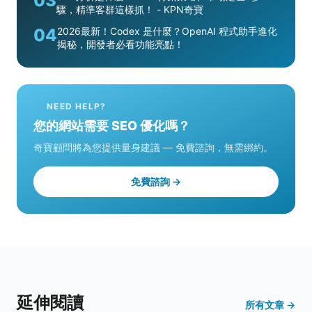
03
驟，精準客群這樣抓！ - KPN奇寶
04
2026最新！Codex 是什麼？OpenAI 程式助手進化
揭秘，開發者必看功能亮點！
NEED HELP?
您的網站需要 SEO 優化嗎？
奇寶顧問將為您提供量身建議 — 免費諮詢，無需綁約。
免費諮詢 →
延伸閱讀
所有文章 →