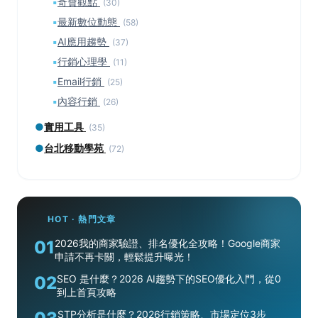
▪
奇寶觀點
(30)
▪
最新數位動態
(58)
▪
AI應用趨勢
(37)
▪
行銷心理學
(11)
▪
Email行銷
(25)
▪
內容行銷
(26)
●
實用工具
(35)
●
台北移動學苑
(72)
HOT · 熱門文章
01
2026我的商家驗證、排名優化全攻略！Google商家
申請不再卡關，輕鬆提升曝光！
02
SEO 是什麼？2026 AI趨勢下的SEO優化入門，從0
到上首頁攻略
STP分析是什麼？2026行銷策略、市場定位3步