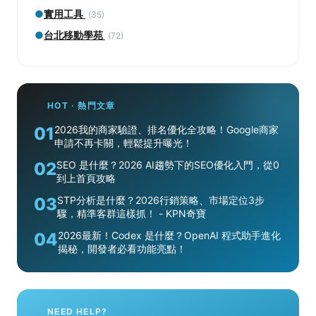
●
實用工具
(35)
●
台北移動學苑
(72)
HOT · 熱門文章
01
2026我的商家驗證、排名優化全攻略！Google商家
申請不再卡關，輕鬆提升曝光！
02
SEO 是什麼？2026 AI趨勢下的SEO優化入門，從0
到上首頁攻略
03
STP分析是什麼？2026行銷策略、市場定位3步
驟，精準客群這樣抓！ - KPN奇寶
04
2026最新！Codex 是什麼？OpenAI 程式助手進化
揭秘，開發者必看功能亮點！
NEED HELP?