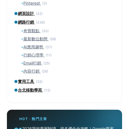
▪
Pinterest
(3)
●
網頁設計
(32)
●
網路行銷
(336)
▪
奇寶觀點
(30)
▪
最新數位動態
(58)
▪
AI應用趨勢
(37)
▪
行銷心理學
(11)
▪
Email行銷
(25)
▪
內容行銷
(26)
●
實用工具
(35)
●
台北移動學苑
(72)
HOT · 熱門文章
2026我的商家驗證、排名優化全攻略！Google商家