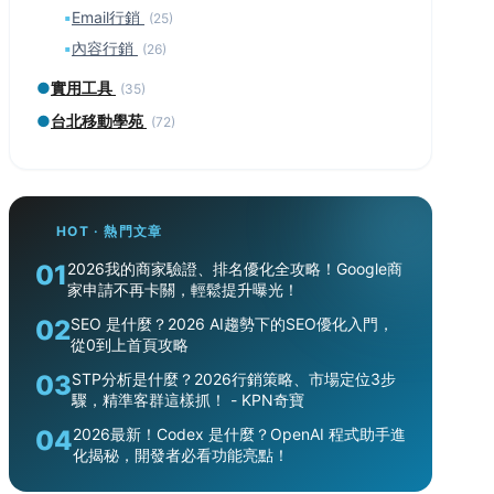
▪
Email行銷
(25)
▪
內容行銷
(26)
●
實用工具
(35)
●
台北移動學苑
(72)
HOT · 熱門文章
01
2026我的商家驗證、排名優化全攻略！Google商
家申請不再卡關，輕鬆提升曝光！
02
SEO 是什麼？2026 AI趨勢下的SEO優化入門，
從0到上首頁攻略
03
STP分析是什麼？2026行銷策略、市場定位3步
驟，精準客群這樣抓！ - KPN奇寶
04
2026最新！Codex 是什麼？OpenAI 程式助手進
化揭秘，開發者必看功能亮點！