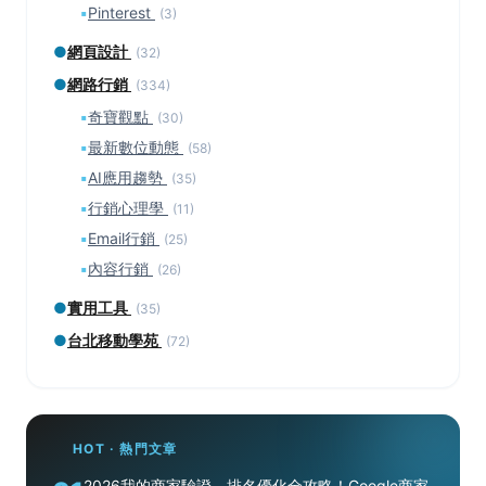
▪
Pinterest
(3)
●
網頁設計
(32)
●
網路行銷
(334)
▪
奇寶觀點
(30)
▪
最新數位動態
(58)
▪
AI應用趨勢
(35)
▪
行銷心理學
(11)
▪
Email行銷
(25)
▪
內容行銷
(26)
●
實用工具
(35)
●
台北移動學苑
(72)
HOT · 熱門文章
2026我的商家驗證、排名優化全攻略！Google商家