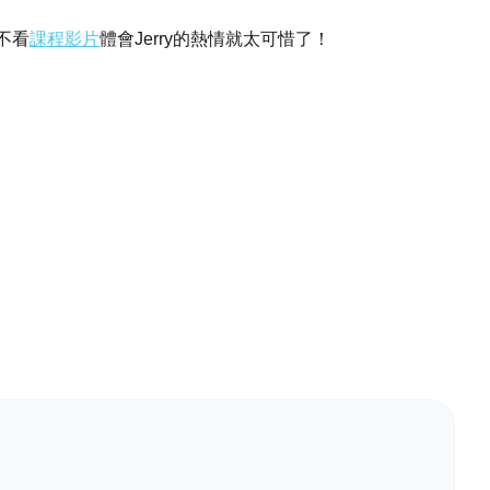
不看
課程影片
體會Jerry的熱情就太可惜了！