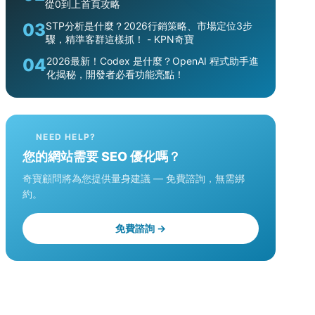
從0到上首頁攻略
03
STP分析是什麼？2026行銷策略、市場定位3步
驟，精準客群這樣抓！ - KPN奇寶
04
2026最新！Codex 是什麼？OpenAI 程式助手進
化揭秘，開發者必看功能亮點！
NEED HELP?
您的網站需要 SEO 優化嗎？
奇寶顧問將為您提供量身建議 — 免費諮詢，無需綁
約。
免費諮詢 →