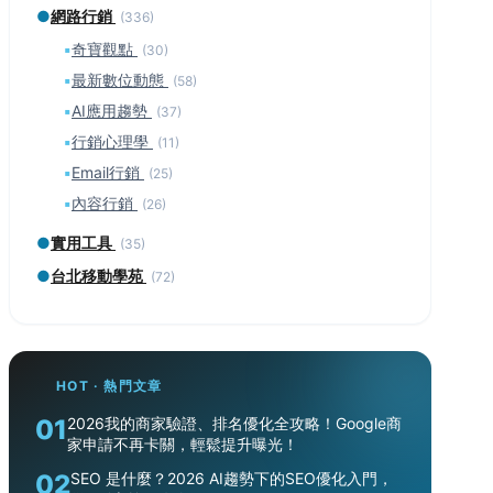
●
網路行銷
(336)
▪
奇寶觀點
(30)
▪
最新數位動態
(58)
▪
AI應用趨勢
(37)
▪
行銷心理學
(11)
▪
Email行銷
(25)
▪
內容行銷
(26)
●
實用工具
(35)
●
台北移動學苑
(72)
HOT · 熱門文章
01
2026我的商家驗證、排名優化全攻略！Google商
家申請不再卡關，輕鬆提升曝光！
02
SEO 是什麼？2026 AI趨勢下的SEO優化入門，