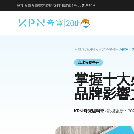
關於奇寶
奇寶徵才
聯絡我們
訂閱電子報
客戶登入
首頁
/
知識中心
/
台北移動學苑
/
掌握十
台北移動學苑
掌握十大
品牌影響
KPN 奇寶編輯部
•
最後更新：
20