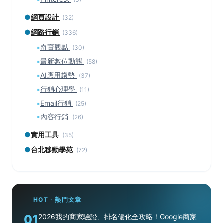
●
網頁設計
(32)
●
網路行銷
(336)
▪
奇寶觀點
(30)
▪
最新數位動態
(58)
▪
AI應用趨勢
(37)
▪
行銷心理學
(11)
▪
Email行銷
(25)
▪
內容行銷
(26)
●
實用工具
(35)
●
台北移動學苑
(72)
HOT · 熱門文章
01
2026我的商家驗證、排名優化全攻略！Google商家