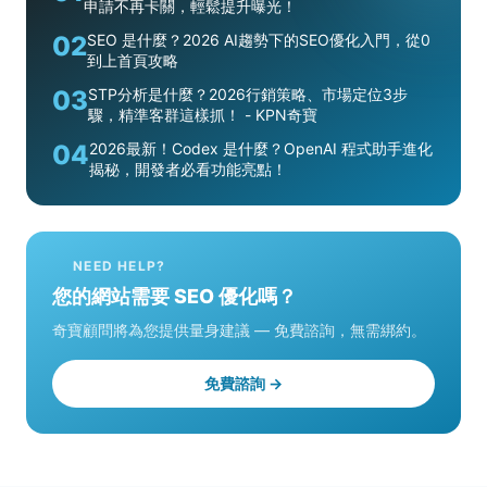
申請不再卡關，輕鬆提升曝光！
02
SEO 是什麼？2026 AI趨勢下的SEO優化入門，從0
到上首頁攻略
03
STP分析是什麼？2026行銷策略、市場定位3步
驟，精準客群這樣抓！ - KPN奇寶
04
2026最新！Codex 是什麼？OpenAI 程式助手進化
揭秘，開發者必看功能亮點！
NEED HELP?
您的網站需要 SEO 優化嗎？
奇寶顧問將為您提供量身建議 — 免費諮詢，無需綁約。
免費諮詢 →