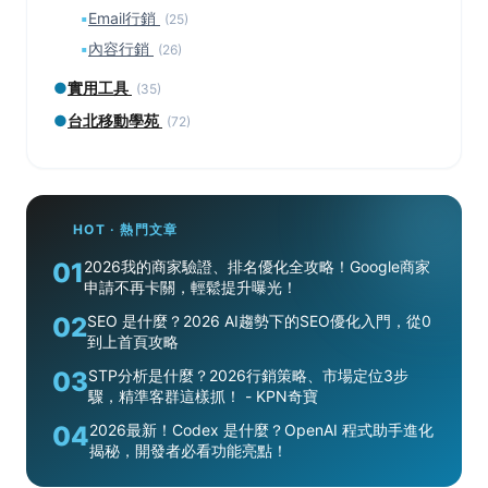
▪
Email行銷
(25)
▪
內容行銷
(26)
●
實用工具
(35)
●
台北移動學苑
(72)
HOT · 熱門文章
01
2026我的商家驗證、排名優化全攻略！Google商家
申請不再卡關，輕鬆提升曝光！
02
SEO 是什麼？2026 AI趨勢下的SEO優化入門，從0
到上首頁攻略
03
STP分析是什麼？2026行銷策略、市場定位3步
驟，精準客群這樣抓！ - KPN奇寶
04
2026最新！Codex 是什麼？OpenAI 程式助手進化
揭秘，開發者必看功能亮點！