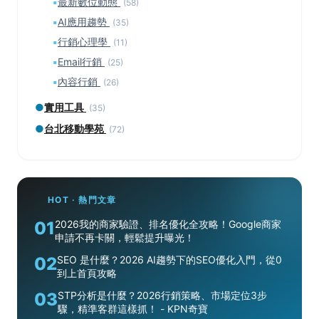
▪
最新數位動態
(58)
▪
AI應用趨勢
(35)
▪
行銷心理學
(11)
▪
Email行銷
(25)
▪
內容行銷
(26)
●
實用工具
(35)
●
台北移動學苑
(72)
HOT · 熱門文章
01
2026我的商家驗證、排名優化全攻略！Google商家
申請不再卡關，輕鬆提升曝光！
02
SEO 是什麼？2026 AI趨勢下的SEO優化入門，從0
到上首頁攻略
03
STP分析是什麼？2026行銷策略、市場定位3步
驟，精準客群這樣抓！ - KPN奇寶