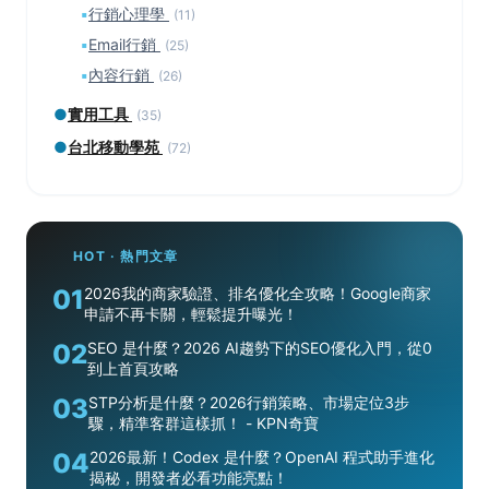
▪
行銷心理學
(11)
▪
Email行銷
(25)
▪
內容行銷
(26)
●
實用工具
(35)
●
台北移動學苑
(72)
HOT · 熱門文章
01
2026我的商家驗證、排名優化全攻略！Google商家
申請不再卡關，輕鬆提升曝光！
02
SEO 是什麼？2026 AI趨勢下的SEO優化入門，從0
到上首頁攻略
03
STP分析是什麼？2026行銷策略、市場定位3步
驟，精準客群這樣抓！ - KPN奇寶
04
2026最新！Codex 是什麼？OpenAI 程式助手進化
揭秘，開發者必看功能亮點！