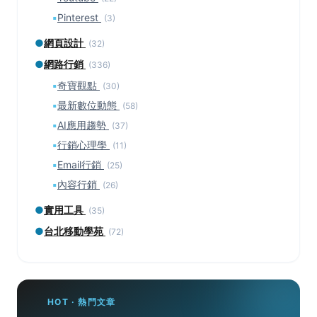
▪
Pinterest
(3)
●
網頁設計
(32)
●
網路行銷
(336)
▪
奇寶觀點
(30)
▪
最新數位動態
(58)
▪
AI應用趨勢
(37)
▪
行銷心理學
(11)
▪
Email行銷
(25)
▪
內容行銷
(26)
●
實用工具
(35)
●
台北移動學苑
(72)
HOT · 熱門文章