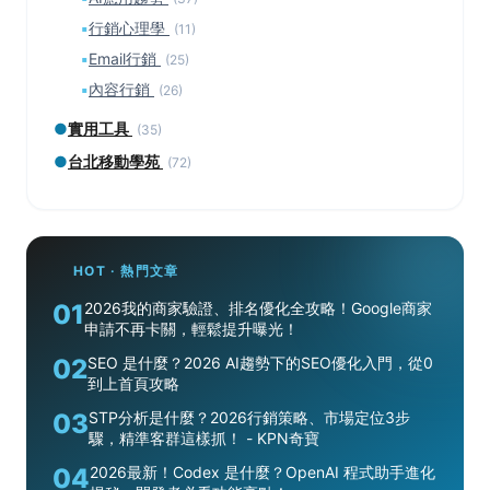
▪
行銷心理學
(11)
▪
Email行銷
(25)
▪
內容行銷
(26)
●
實用工具
(35)
●
台北移動學苑
(72)
HOT · 熱門文章
01
2026我的商家驗證、排名優化全攻略！Google商家
申請不再卡關，輕鬆提升曝光！
02
SEO 是什麼？2026 AI趨勢下的SEO優化入門，從0
到上首頁攻略
03
STP分析是什麼？2026行銷策略、市場定位3步
驟，精準客群這樣抓！ - KPN奇寶
04
2026最新！Codex 是什麼？OpenAI 程式助手進化