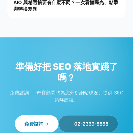
AIO 與精選摘要有什麼不同？一次看懂曝光、點擊
與轉換差異
準備好把 SEO 落地實踐了
嗎？
免費諮詢 — 奇寶顧問將為您分析網站現況、提供 SEO
策略建議。
免費諮詢 →
02-2369-8858