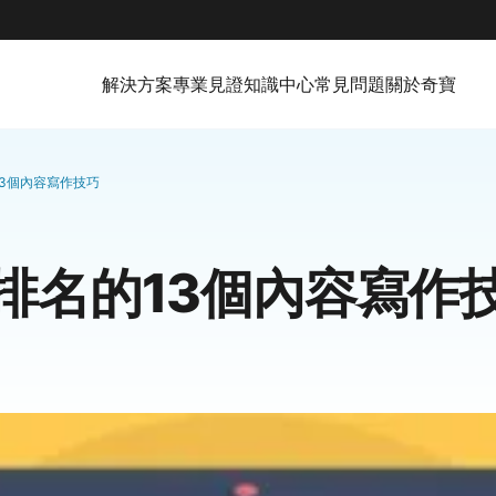
解決方案
專業見證
知識中心
常見問題
關於奇寶
3個內容寫作技巧
排名的13個內容寫作