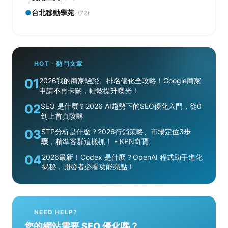
●
台北移動學苑
(72)
HOT · 熱門文章
01
2026我的商家驗證、排名優化全攻略！Google商家
申請不再卡關，輕鬆提升曝光！
02
SEO 是什麼？2026 AI趨勢下的SEO優化入門，從0
到上首頁攻略
03
STP分析是什麼？2026行銷策略、市場定位3步
驟，精準客群這樣抓！ - KPN奇寶
04
2026最新！Codex 是什麼？OpenAI 程式助手進化
揭秘，開發者必看功能亮點！
NEED HELP?
您的網站需要 SEO 優化嗎？