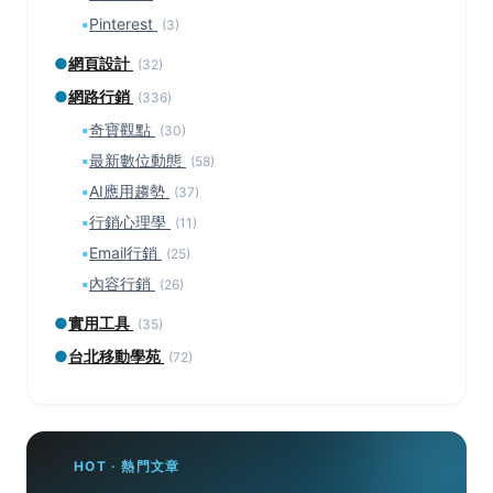
▪
Pinterest
(3)
●
網頁設計
(32)
●
網路行銷
(336)
▪
奇寶觀點
(30)
▪
最新數位動態
(58)
▪
AI應用趨勢
(37)
▪
行銷心理學
(11)
▪
Email行銷
(25)
▪
內容行銷
(26)
●
實用工具
(35)
●
台北移動學苑
(72)
HOT · 熱門文章