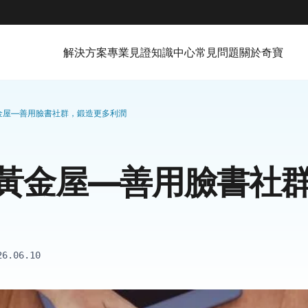
解決方案
專業見證
知識中心
常見問題
關於奇寶
金屋—善用臉書社群，鍛造更多利潤
黃金屋—善用臉書社
26.06.10