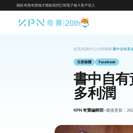
關於奇寶
奇寶徵才
聯絡我們
訂閱電子報
客戶登入
首頁
/
知識中心
/
社群媒體
/
書中自有黃
社群媒體
Facebook
書中自有
多利潤
KPN 奇寶編輯部
•
最後更新：
20