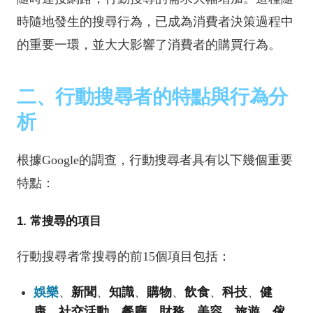
時隨地發生的搜尋行為，已成為消費者決策過程中
的重要一環，並大大影響了消費者的購買行為。
二、行動搜尋者的特點與行為分
析
根據Google的調查，行動搜尋者具有以下幾個重要
特點：
1. 常搜尋的項目
行動搜尋者常搜尋的前15個項目包括：
娛樂
、
新聞
、
知識
、
購物
、
飲食
、
科技
、
健
康
、
社交活動
、
餐廳
、
財務
、
美容
、
旅遊
、
傢